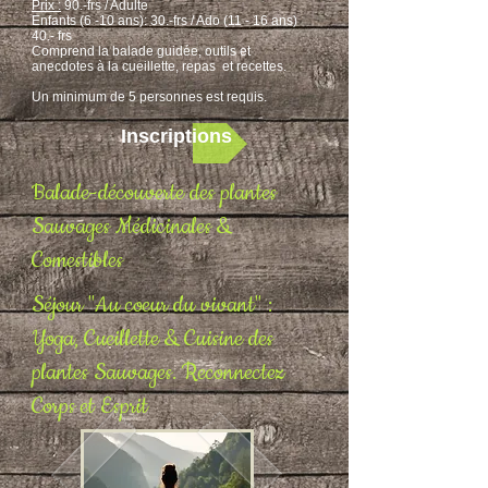
Prix :
90.-frs / Adulte
E
nfants (6 -10 ans): 30.-frs /
Ado (11 - 16 ans)
40.- frs
Comprend la balade guidée, outils et
anecdotes à la cueillette, repas et recettes.
Un minimum de 5 personnes est requis.
Inscriptions
Balade-découverte des plantes
Sauvages Médicinales &
Comestibles
Séjour "Au coeur du vivant" :
Yoga, Cueillette & Cuisine des
plantes Sauvages.
Reconnectez
Corps et Esprit