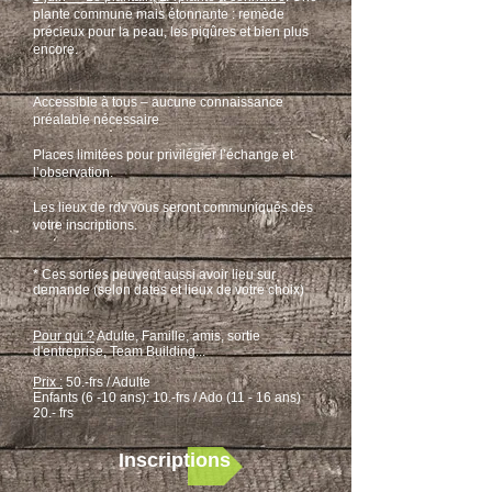
plante commune mais étonnante : remède
précieux pour la peau, les piqûres et bien plus
encore.
Accessible à tous – aucune connaissance
préalable nécessaire
Places limitées pour privilégier l’échange et
l’observation.
Les lieux de rdv vous seront communiqués dès
votre inscriptions.
* Ces sorties peuvent aussi avoir lieu sur
demande (selon dates et lieux de votre choix)
Pour qui ?
Adulte, Famille, amis, sortie
d'entreprise, Team Building...
Prix :
50.-frs / Adulte
E
nfants (6 -10 ans): 10
.-frs /
Ado (11 - 16 ans)
20.- frs
Inscriptions