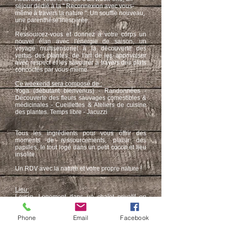
séjour dédié à la " Reconnexion avec vous-
même à travers la nature ". Un souffle nouveau,
une parenthèse inespérée.
Ressourcez-vous et donnez à votre corps un
nouvel élan avec l'énergie de saison, un
voyage multisensoriel à la découverte des
vertus des plantes, de l'art de les apprivoiser
avec respect et les savourer à travers des plats
concoctés par vous-même.
Ce weekend sera composé de :
Yoga (débutant bienvenus) - Randonnées -
Découverte des fleurs sauvages comestibles &
médicinales - Cueillettes & Ateliers de cuisine
des plantes. Temps libre - Jacuzzi
Tous les ingrédients pour vous offrir des
moments de ressourcements, plaisir des
papilles, le tout logé dans un petit cocon et lieu
insolite.
Un RDV avec la nature et votre propre nature !​
Lieu:
Leysin, Logement dans un chalet privatif en
chambres double.
Phone
Email
Facebook
Hébergement:
Le chalet est de toute beauté, perdu dans la