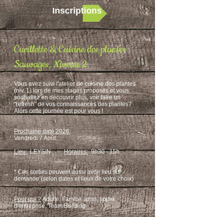
Inscriptions
Cueillette & Cuisine des plantes
Sauvages, Niveau 2
Vous avez suivi l'atelier de cuisine des plantes
(niv. 1) lors de mes stages proposés et vous
souhaitez en découvrir plus, voir faire un
"refresh" de vos connaissances des plantes?
Alors cette journée est pour vous !
Prochaine date 2026:
Vendredi 7 Août
Lieu:
LEYSIN
Horaires:
9h30 - 15h
* Ces sorties peuvent aussi avoir lieu sur
demande (selon dates et lieux de votre choix)
Pour qui ?
Adulte, Famille, amis, sortie
d'entreprise, Team Building...