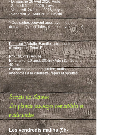
- Dimanche 26 Avril 2026, Aigle​​
​- Samedi 6 Juin 2026, Leysin​
​​- Vendredi 24 Juillet 2026, Leysin
​​- Vendredi 21 Août 2026, Leysin
* Ces sorties peuvent aussi avoir lieu sur
demande (selon dates et lieux de votre choix)
Pour qui ?
Adulte, Famille, amis, sortie
d'entreprise, Team Building...
Prix :
90.-frs / Adulte
E
nfants (6 -10 ans): 30
.-frs /
Ado (11 - 16 ans)
40.- frs
Comprend la balade guidée, outils et
anecdotes à la cueillette, repas et recettes.
Secrets de Nature:
Les plantes sauvages comestibles et
médicinales
​Les vendredis matins (9h-