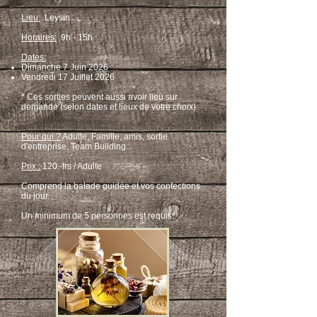
Lieu:
Leysin
Horaires:
9h - 15h
Dates:
Dimanche 7 Juin 2026
Vendredi 17 Juillet 2026
* Ces sorties peuvent aussi avoir lieu sur
demande (selon dates et lieux de votre choix)
Pour qui ?
Adulte, Famille, amis, sortie
d'entreprise, Team Building...
Prix :
120.-frs / Adulte
Comprend la balade guidée et vos confections
du jour.
Un minimum de 5 personnes est requis.