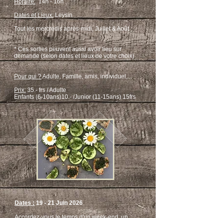
Horaire:
14h - 16h
Dates et Lieux:
Leysin
Tout les mercredis après-midi, Juillet & Août
* Ces sorties peuvent aussi avoir lieu sur
demande (selon dates et lieux de votre choix)
Pour qui ?
Adulte, Famille, amis, individuel,...
Prix:
35.- frs / Adulte
Enfants (6-10ans)10.- /Junior (11-15ans) 15frs
Dates
:
19 - 21 Juin 2026
​Accordez-vous le temps d'un week-end, un