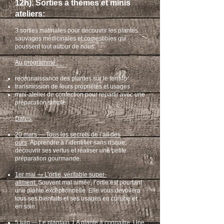
12h).
Sorties à thèmes et minis
ateliers:
3 sorties matinales pour découvrir les plantes
sauvages médicinales et comestibles qui
poussent tout autour de nous.
Au programme :
reconnaissance des plantes sur le terrain
transmission de leurs propriétés et usages
mini-atelier de confection pour repartir avec une
préparation simple
Dates:
20 mars — Tous les secrets de l’ail des
ours
:
Apprendre à l’identifier sans risque,
découvrir ses vertus et réaliser une petite
préparation gourmande.
1er mai — L’ortie, véritable super-
aliment:
Souvent mal aimée, l’ortie est pourtant
une plante exceptionnelle. Elle vous dévoilera
tous ses bienfaits et ses usages en cuisine et
en soin.
5 juin — Le plantain, LA plante à connaître
:
Une