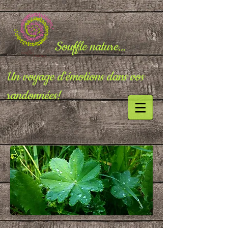
Souffle nature...
Un voyage d'émotions dans vos
randonnées!