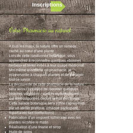
Inscriptions
Votre Pharmacie au naturel
A tous les maux, la nature offre un remède,
caché au cœur d’une plante.
Lors de cette randonnée botanique, vous
apprendrez à reconnaître quelques «bonnes
herbes» et serez initiés à leur usage médicinal.
Moi-même assistante en pharmacie, je
m'émerveille à chaques plantes et de partager
tout ce savoir.
La découverte de cette pharmacie de la nature
sera aussi l’occasion de raconter quelques
histoires végétales – parfois mythologiques –
qui sont colportées depuis la nuit des temps.
Cette balade botanique sera suivie l'après-midi
par un atelier pratique (chaque participant
repart avec ses confections) :
Fabrication d’un onguent vulnéraire avec les
plantes récoltée le matin
Réalisation d’une tisane et sirop
Huile de soins