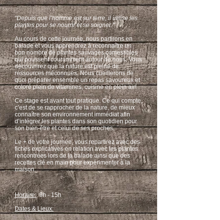
"Depuis que l’homme est sur terre, il utilise les
plantes pour se nourrir et se soigner."
Au cours de cette journée, nous partirons en
balade et vous apprendrez à reconnaître un
bon nombre de plantes sauvages comestibles
qui poussent couramment autour de nous. Vous
découvrirez que la nature est pleine de
ressources méconnues. Nous cueillerons de
quoi préparer ensemble un repas savoureux et
coloré plein de vitamines, cuisine en plein air!
Ce stage est avant tout pratique. Ce qui compte,
c’est de se rapprocher de la nature, de mieux
connaître son environnement immédiat afin
d’intégrer les plantes dans son quotidien pour
son bien-être et celui de ses proches.
Le + de votre journée, vous repartirez avec des
fiches explicatives en relation avec les plantes
rencontrées lors de la balade ainsi que des
recettes clé en main pour expérimenter à la
maison.
Horaire:
9h - 15h
Dates & Lieux: