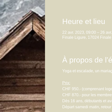
Heure et lieu
22 avr. 2023, 09:00 – 26 avr
Finale Ligure, 17024 Finale 
À propos de l
Yoga et escalade, un mariag
Prix:
CHF 950.- (comprenant loge
CHF 870.- pour les membre
Dès 16 ans, débutants et a
Départ samedi matin, retour 