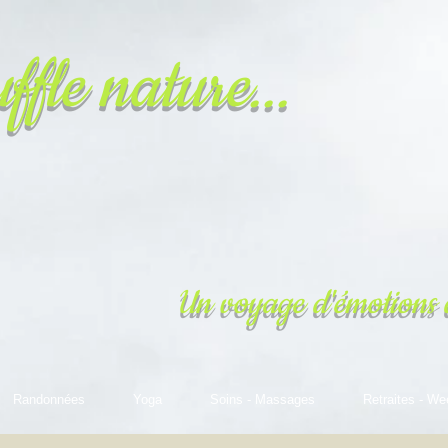
ffle nature...
Un voyage d'émotions 
Randonnées
Yoga
Soins - Massages
Retraites - We