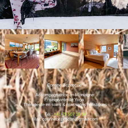
Corinne Bezençon
Accompagnatrice en Montagne
Enseignante de Yoga
Thérapeute en soins & massages holistiques
Tél.:
+41 79 507 18 34
M
ail:
corinnebezencon@gmail.com