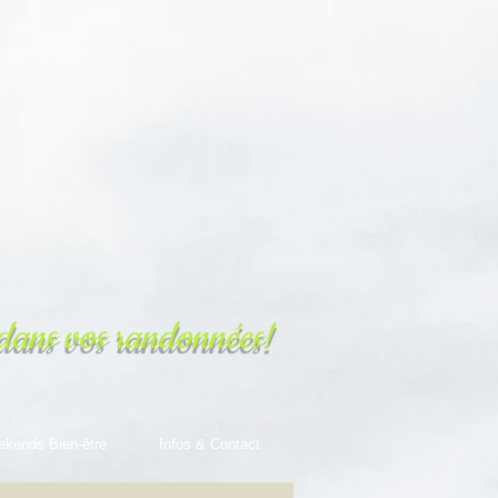
dans vos randonnées!
ekends Bien-être
Infos & Contact