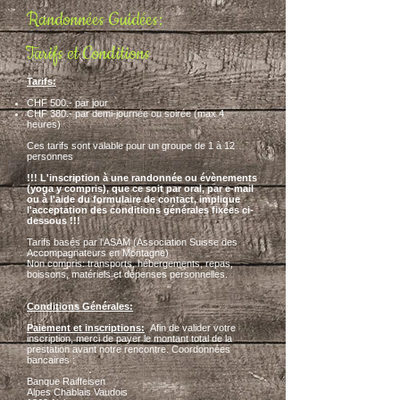
Randonnées Guidées:
Tarifs et Conditions
Tarifs:
CHF 500.- par jour
CHF 380.- par demi-journée ou soirée (max 4
heures)
Ces tarifs sont valable pour un groupe de 1 à 12
personnes
!!! L'inscription à une randonnée ou évènements
(yoga y compris), que ce soit par oral, par e-mail
ou à l'aide du formulaire de contact, implique
l'acceptation des conditions générales fixées ci-
dessous !!!
Tarifs basés par l'ASAM (Association Suisse des
Accompagnateurs en Montagne)
Non compris: transports, hébergements, repas,
boissons, matériels et dépenses personnelles.
Conditions Générales:
Paiement et inscriptions:
Afin de valider votre
inscription, merci de payer le montant total de la
prestation avant notre rencontre. Coordonnées
bancaires :
Banque Raiffeisen
Alpes Chablais Vaudois