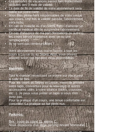
Les périodes de vacances seront bien évidemment
déduites des 3 mois de validité.
La date de fin de validité de votre abonnement sera
notée sur votre carte.
Vous êtes pleinement responsables de votre venue
aux cours. Une fois la validité passée, l’abonnement
sera échu.
En cas de maladie ou d’accident, merci d’amener un
certificat médical afin de suspendre l’abonnement.
En cas d’absence de ma part (formations ou autres),
les cours seront maintenus avec un ou une
remplaçant(e).
Ils ne sont pas remboursables !
Votre abonnement vous ouvre l'accès à tous les
cours à Leysin ou au Sépey. Ainsi, vous pouvez
adapter selon vos horaires et/ou disponibilités.
Matériels:
Tout le matériel nécessaire se trouve sur place pour
la salle de Bex.
Pour les cours au Sépey et Leysin, merci de prendre
votre tapis, couverture pour la relaxation et autres
accessoires utiles à votre séance (blocs, coussins,
etc...). Je peux vous prêter un tapis si vous n'en
avez pas.
Pour la pratique d’un cours, une tenue confortable est
conseillée. La pratique se fait pieds nus.
Pa
rkings:
Bex - route du stand 11, entrée C :
Nou
s disposons d'un large parking devant l'immeuble.