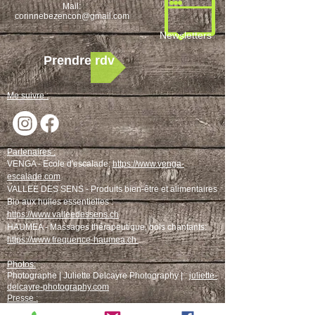
M
ail:
corinnebezencon@gmail.com
Newsletters
Prendre rdv
Me suivre :
Partenaires :
VENGA - Ecole d'escalade:
https://www.venga-
escalade.com
VALLEE DES SENS -
Produits bien-être et alimentaires
Bio aux huiles essentielles :
https://www.valleedessens.ch
HAUMEA - Massages thérapeutique, bols chantants:
https://www.frequence-haumea.ch
Photos:
Photographe | Juliette Delcayre Photography | :
juliette-
delcayre-photography.com
Presse :
Migros Magazine, Randonnée: