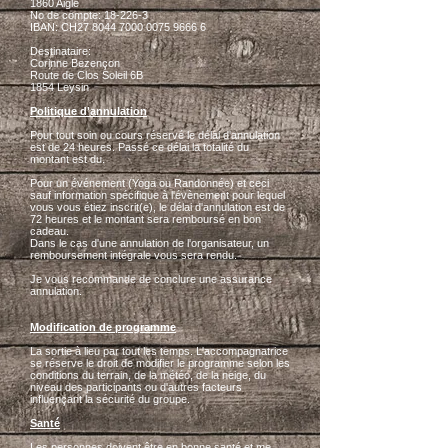
1860 Aigle
No de compte: 18-226-3
IBAN: CH27
8044 7000 0075 9666 6
Destinataire:
Corinne Bezençon
Route de Clos Soleil 6B
1854 Leysin
Politique d'annulation
Pour tout soin ou cours réservé le délai d'annulation
est de 24 heures. Passé ce délai la totalité du
montant est du.
Pour un événement (Yoga ou Randonnée) et ceci
sauf information spécifique à l'évènement pour lequel
vous vous étiez inscrit(e), le délai d'annulation est de
72 heures et le montant sera remboursé en bon
cadeau.
Dans le cas d'une annulation de l'organisateur, un
remboursement intégrale vous sera rendu.
Je vous recommande de conclure une assurance
annulation.
Modification de programme
La sortie à lieu par tout les temps. L'accompagnatrice
se réserve le droit de modifier le programme selon les
conditions du terrain, de la météo, de la neige, du
niveau des participants ou d'autres facteurs
influençant la sécurité du groupe.
Santé
Les personnes doivent être en bonne santé et me