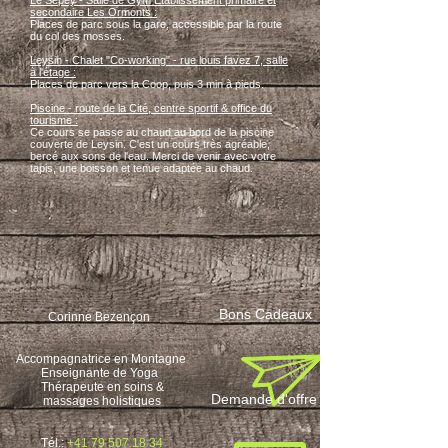
Le Sépey - Salle de Gym Etablissement primaire et
secondaire Les Ormonts :
Places de parc sous la gare, accessible par la route
du col des mosses.
Leysin - Chalet "Co-working" - rue louis favez 7, salle
à l'étage :
Places de parc vers la Coop, puis 3 min à pieds.
Piscine - route de la Cité, centre sportif & office du
tourisme :
Ce cours se passe au chaud au bord de la piscine
couverte de Leysin. C'est un cours très agréable,
bercé aux sons de l'eau. Merci de venir avec votre
tapis, une boisson et tenue adaptée au chaud.
Bons Cadeaux
Corinne Bezençon
Accompagnatrice en Montagne
Enseignante de Yoga
Thérapeute en soins &
Demande d'offre
massages holistiques
Tél.:
+41 79 507 18 34