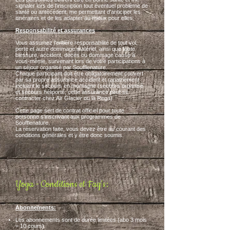
signaler lors de l'inscription tout éventuel problème de
santé ou antécédent, me permettant d'anticiper les
itinéraires et de les adapter au mieux pour elles.
Responsabilité et assurances
Vous assumez l'entière responsabilité de tout vol,
perte et autre dommage matériel, ainsi que toute
blessure, accident, décès ou dommage causé à
vous-même, survenant lors de votre participations à
un séjour organisé par Soufflenature.
Chaque participant doit être obligatoirement couvert
par sa propre assurance accident et rapatriement
incluant le secours en montagne (secours organisé
et secours héliporté; cette assurance peut se
contracter chez Air Glacier ou la Rega)
Cette page sert de contrat officiel pour toute
personne s'inscrivant aux programmes de
Soufflenature.
La réservation faite, vous devez être au courant des
conditions générales et y être donc soumis.
Yoga -
Conditions et Faq's:
Abonnements:
Les abonnements sont de durée limitées (abo 3 mois
= 10 cours)