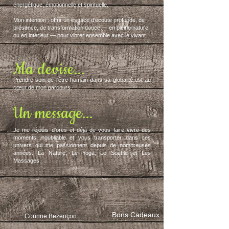
énergétique, émotionnelle et spirituelle.
Mon intention : offrir un espace d’écoute profonde, de
présence, de transformation douce — en pleine nature
ou en intérieur — pour vibrer ensemble avec le vivant.
Ma devise...
​Prendre soin de l'être humain dans sa globalité est au
cœur de mon parcours.
Un message...
Je me réjouis d'ores et déjà de vous faire vivre des
moments inoubliable et vous transporter dans ces
univers qui me passionnent depuis de nombreuses
années: La Nature, Le Yoga, Le Souffle et Les
Massages.
Bons Cadeaux
Corinne Bezençon