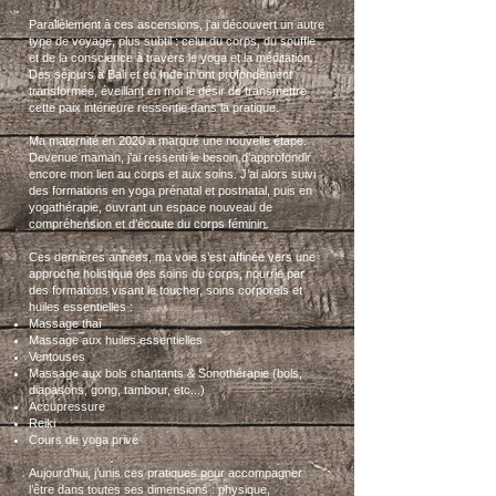
Parallèlement à ces ascensions, j’ai découvert un autre
type de voyage, plus subtil : celui du corps, du souffle
et de la conscience à travers le yoga et la méditation.
Des séjours à Bali et en Inde m’ont profondément
transformée, éveillant en moi le désir de transmettre
cette paix intérieure ressentie dans la pratique.
Ma maternité en 2020 a marqué une nouvelle étape.
Devenue maman, j’ai ressenti le besoin d’approfondir
encore mon lien au corps et aux soins. J’ai alors suivi
des formations en yoga prénatal et postnatal, puis en
yogathérapie, ouvrant un espace nouveau de
compréhension et d’écoute du corps féminin.
​Ces dernières années
, ma voie s’est affinée vers une
approche holistique des soins du corps, nourrie par
des formations visant le toucher, soins corporels et
huiles essentielles :
Massage thaï
Massage aux huiles essentielles
Ventouses
Massage aux bols chantants & Sonothérapie (bols,
diapasons, gong, tambour, etc...)
Accupressure
Reiki
Cours de yoga privé
Aujourd’hui, j’unis ces pratiques pour accompagner
l’être dans toutes ses dimensions : physique,