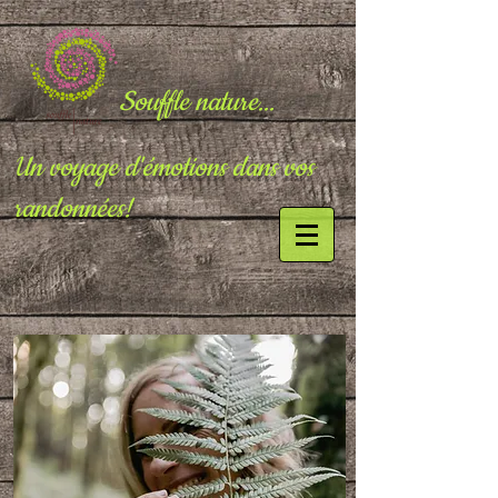
Souffle nature...
Un voyage d'émotions dans vos
randonnées!