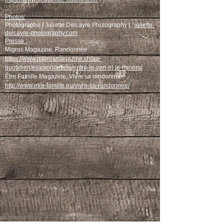
Photos:
Photographe | Juliette Delcayre Photography | :
juliette-
delcayre-photography.com
Presse :
Migros Magazine, Randonnée:
https://www.migrosmagazine.ch/au-
quotidien/evasion/article/entre-le-vert-et-le-mineral
Être Famille Magazine, Vivre sa randonnée:
http://www.etre-famille.eu/vivre-sa-randonnee/