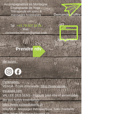
Accompagnatrice en Montagne
Enseignante de Yoga
Thérapeute en soins &
Demande d'offre
massages holistiques
Tél.:
+41 79 507 18 34
M
ail:
corinnebezencon@gmail.com
Newsletters
Prendre rdv
Me suivre :
Partenaires :
VENGA - Ecole d'escalade:
https://www.venga-
escalade.com
VALLEE DES SENS -
Produits bien-être et alimentaires
Bio aux huiles essentielles :
https://www.valleedessens.ch
HAUMEA - Massages thérapeutique, bols chantants:
https://www.frequence-haumea.ch