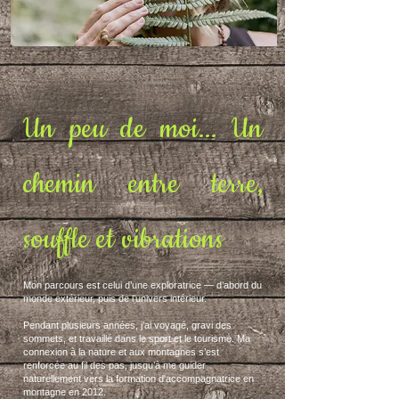
Un peu de moi...
Un
chemin entre terre,
souffle et vibrations
Mon parcours est celui d’une exploratrice — d’abord du
monde extérieur, puis de l’univers intérieur.
Pendant plusieurs années, j’ai voyagé, gravi des
sommets, et travaillé dans le sport et le tourisme. Ma
connexion à la nature et aux montagnes s’est
renforcée au fil des pas, jusqu’à me guider
naturellement vers la formation d'accompagnatrice en
montagne en 2012.