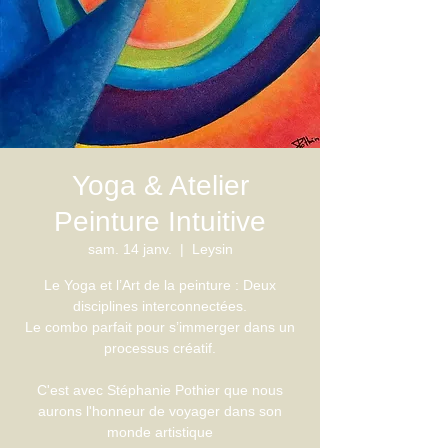
Yoga & Atelier
Peinture Intuitive
sam. 14 janv.
  |  
Leysin
Le Yoga et l’Art de la peinture : Deux
disciplines interconnectées.
Le combo parfait pour s’immerger dans un
processus créatif.
C'est avec Stéphanie Pothier que nous
aurons l'honneur de voyager dans son
monde artistique