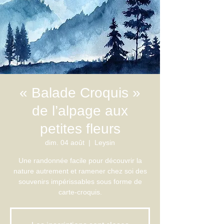
« Balade Croquis »
de l’alpage aux
petites fleurs
dim. 04 août
  |  
Leysin
Une randonnée facile pour découvrir la
nature autrement et ramener chez soi des
souvenirs impérissables sous forme de
carte-croquis.