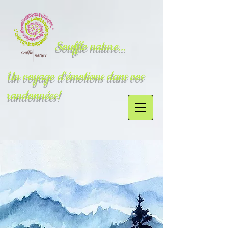
Souffle nature...
Un voyage d'émotions dans vos
randonnées!