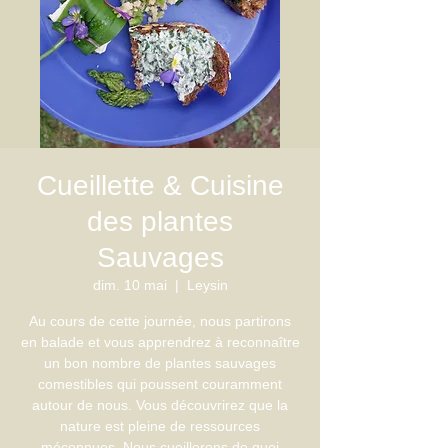
Cueillette & Cuisine
des plantes
Sauvages
dim. 10 mai
  |  
Leysin
Au cours de cette journée, nous partirons
en balade et vous apprendrez à reconnaître
un bon nombre de plantes sauvages
comestibles qui poussent couramment
autour de nous. Vous découvrirez que la
nature est pleine de ressources
méconnues. Nous cueillerons de quoi