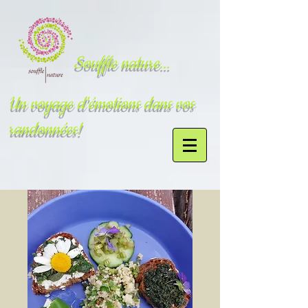
Souffle nature...
Un voyage d'émotions dans vos
randonnées!