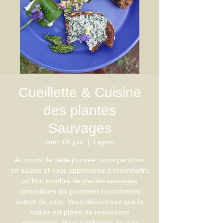
Cueillette & Cuisine
des plantes
Sauvages
sam. 06 juin
  |  
Leysin
Au cours de cette journée, nous partirons
en balade et vous apprendrez à reconnaître
un bon nombre de plantes sauvages
comestibles qui poussent couramment
autour de nous. Vous découvrirez que la
nature est pleine de ressources
méconnues. Nous cueillerons de quoi