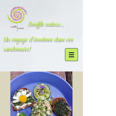
Souffle nature...
Un voyage d'émotions dans vos
randonnées!