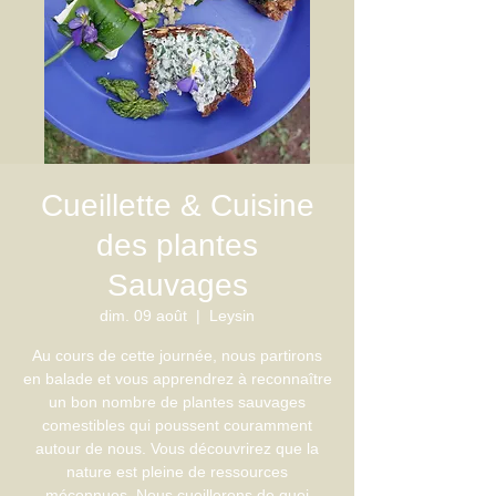
Cueillette & Cuisine
des plantes
Sauvages
dim. 09 août
  |  
Leysin
Au cours de cette journée, nous partirons
en balade et vous apprendrez à reconnaître
un bon nombre de plantes sauvages
comestibles qui poussent couramment
autour de nous. Vous découvrirez que la
nature est pleine de ressources
méconnues. Nous cueillerons de quoi