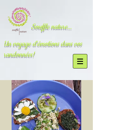
Souffle nature...
Un voyage d'émotions dans vos
randonnées!