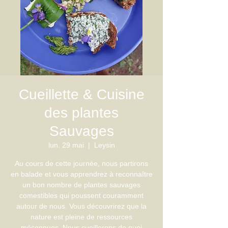
Cueillette & Cuisine
des plantes
Sauvages
lun. 29 mai
  |  
Leysin
Au cours de cette journée, nous partirons
en balade et vous apprendrez à reconnaître
un bon nombre de plantes sauvages
comestibles qui poussent couramment
autour de nous. Vous découvrirez que la
nature est pleine de ressources
méconnues. Nous cueillerons de quoi