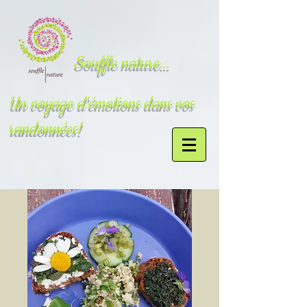
Souffle nature...
Un voyage d'émotions dans vos
randonnées!