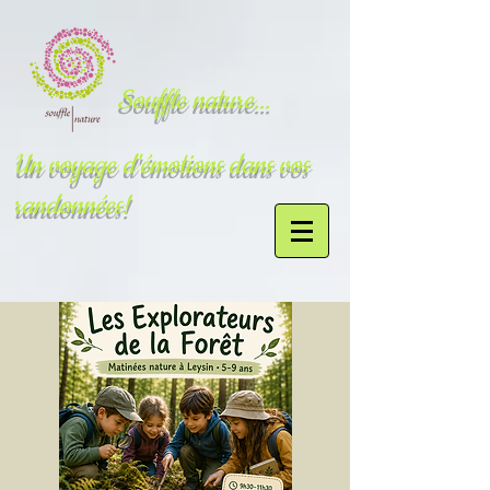
Souffle nature...
Un voyage d'émotions dans vos
randonnées!