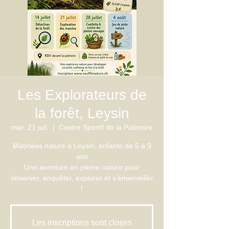
Les Explorateurs de
la forêt, Leysin
mar. 21 juil.
  |  
Centre Sportif de la Patinoire
Matinées nature à Leysin, enfants de 5 à 9
ans
Une aventure en pleine nature pour
observer, enquêter, explorer et s’émerveiller
!
Les inscriptions sont closes