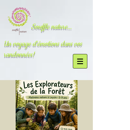
Souffle nature...
Un voyage d'émotions dans vos
randonnées!