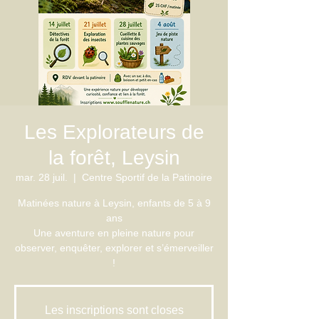
Les Explorateurs de
la forêt, Leysin
mar. 28 juil.
  |  
Centre Sportif de la Patinoire
Matinées nature à Leysin, enfants de 5 à 9
ans
Une aventure en pleine nature pour
observer, enquêter, explorer et s’émerveiller
!
Les inscriptions sont closes