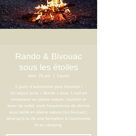
Rando & Bivouac
sous les étoiles
sam. 25 juil.
  |  
Leysin
2 jours d’autonomie pour femmes !
Un séjour pure « liberté » avec 1 nuit en
immersion en pleine nature, coucher et
lever de soleil, vivre l’expérience de dormir
sous tente en pleine nature (ou bivouac),
ainsi qu’à la clé une formation à l’autonomie
et au camping.