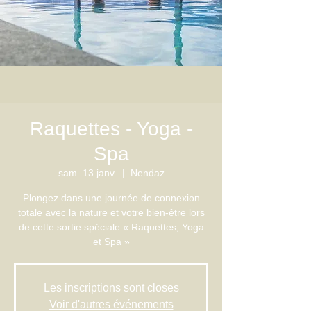
Raquettes - Yoga -
Spa
sam. 13 janv.
  |  
Nendaz
Plongez dans une journée de connexion
totale avec la nature et votre bien-être lors
de cette sortie spéciale « Raquettes, Yoga
Les inscriptions sont closes
Voir d'autres événements