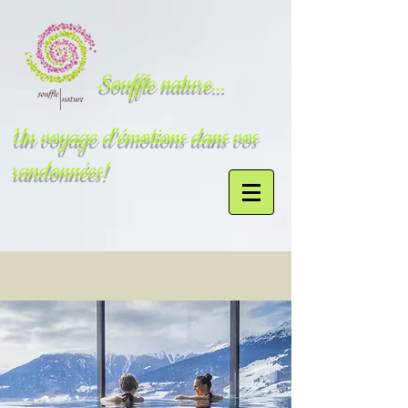
Souffle nature...
Un voyage d'émotions dans vos
randonnées!