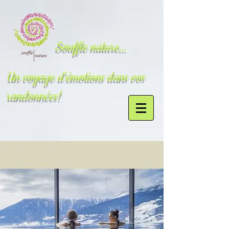
Souffle nature...
Un voyage d'émotions dans vos
randonnées!