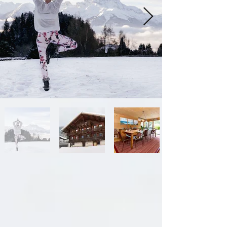
un sentiment de plénitude.
En bref, une journée inoubliable, où
l'harmonie avec la nature et votre propre
équilibre intérieur vous attendent.
Prix: 150frs tout compris
Matériels: Raquettes et bâtons, habits
adaptés aux activités.
Dans votre sac à dos: pique-nique, thermos
de thé ou autres boissons, vos habits pour
le yoga, maillot de bain et linge.
Sur place il y a des tapis de yoga !