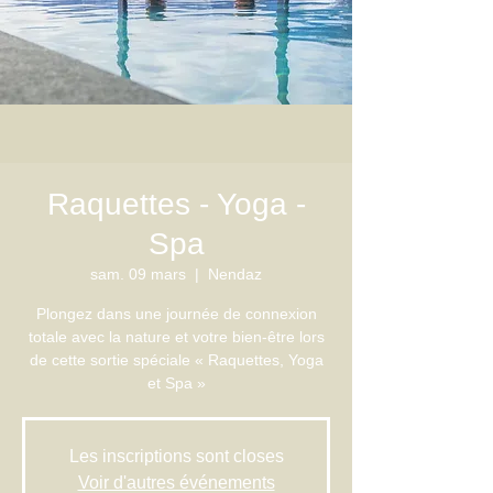
Raquettes - Yoga -
Spa
sam. 09 mars
  |  
Nendaz
Plongez dans une journée de connexion
totale avec la nature et votre bien-être lors
de cette sortie spéciale « Raquettes, Yoga
Les inscriptions sont closes
Voir d'autres événements