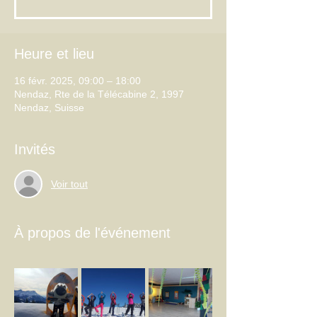
Heure et lieu
16 févr. 2025, 09:00 – 18:00
Nendaz, Rte de la Télécabine 2, 1997
Nendaz, Suisse
Invités
Voir tout
À propos de l'événement