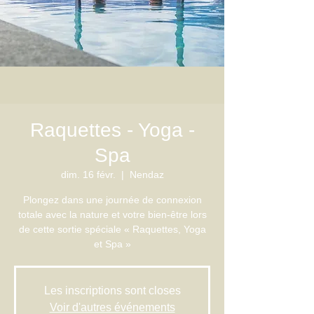
Raquettes - Yoga -
Spa
dim. 16 févr.
  |  
Nendaz
Plongez dans une journée de connexion
totale avec la nature et votre bien-être lors
de cette sortie spéciale « Raquettes, Yoga
Les inscriptions sont closes
Voir d'autres événements