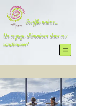
Souffle nature...
Un voyage d'émotions dans vos
randonnées!