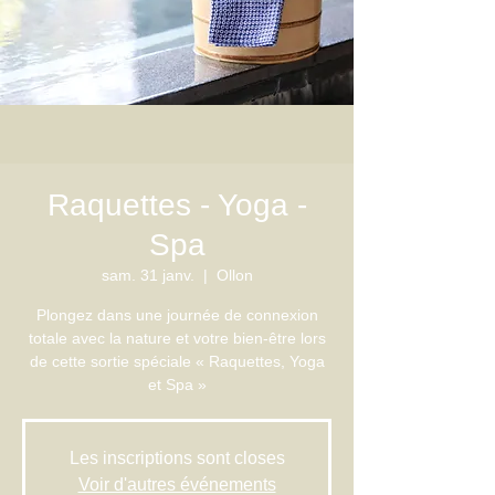
Raquettes - Yoga -
Spa
sam. 31 janv.
  |  
Ollon
Plongez dans une journée de connexion
totale avec la nature et votre bien-être lors
de cette sortie spéciale « Raquettes, Yoga
et Spa »
Les inscriptions sont closes
Voir d'autres événements