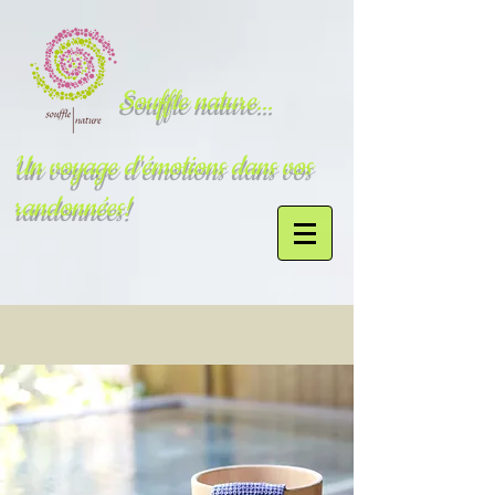
Souffle nature...
Un voyage d'émotions dans vos
randonnées!