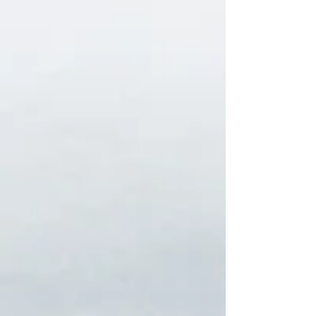
conscience)
Nous créons une farandole de
Femmes merveilleuses ( Mireille
Essentielle)
Randonnées guidées pour se relier à
la nature
Des moments magiques de danse !
Des soins du cœur en groupe (
Mireille Essentielle)
Des temps de paroles et d’écoute de
reliance
Un temps de repos dans le
magnifique SPA privé juste pour nous!
( le jeudi a-m )
Et la découverte de la magie de nos
cœurs, la magie de l’instant, la magie
d’être une Femme
Dans la joie de vous rencontrer toutes !
Lieu: Espace entre Ciel et terre
Prix: Profitez les 6 premières inscriptions