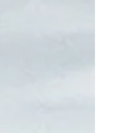
890.-, ensuite 950.-
Pension complète et Chambre single, luxe
et Spa