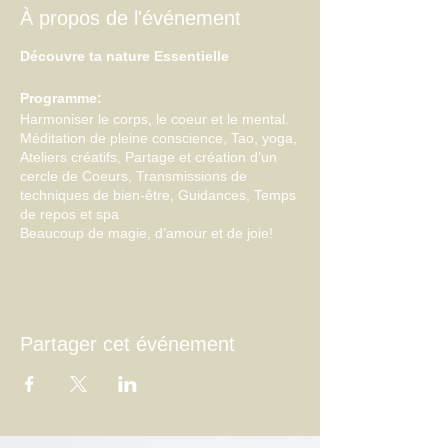
À propos de l'événement
Découvre ta nature Essentielle
Programme:
Harmoniser le corps, le coeur et le mental.
Méditation de pleine conscience, Tao, yoga,
Ateliers créatifs, Partage et création d’un
cercle de Coeurs, Transmissions de
techniques de bien-être, Guidances, Temps
de repos et spa
Beaucoup de magie, d’amour et de joie!
Au terme de ces 3 jours, tu auras
développé de nouvelles habitudes et de
nouvelles façons de penser que tu pourras
mettre en action en douceur mais avec
Partager cet événement
rigueur. Tu repartiras reconnectée avec toi-
même, ressourcée et reposée!
Encadrantes: Mireille (
Retraites | Mireille
Essentielle
) & Moi-même