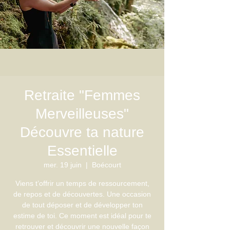
Retraite "Femmes
Merveilleuses"
Découvre ta nature
Essentielle
mer. 19 juin
  |  
Boécourt
Viens t’offrir un temps de ressourcement,
de repos et de découvertes. Une occasion
de tout déposer et de développer ton
estime de toi. Ce moment est idéal pour te
retrouver et découvrir une nouvelle façon