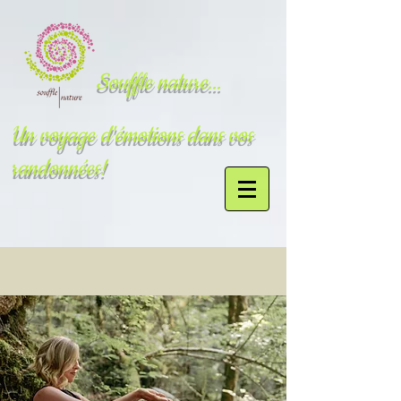
Souffle nature...
Un voyage d'émotions dans vos
randonnées!