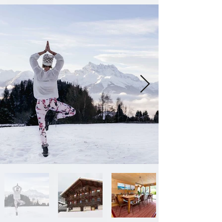
Célébrons ensemble le
solstice d’été
Explorons ensemble ce lien merveilleux qui
nous relie à la nature, au monde, à l’autre,
à plus grand que nous, et surtout à nous !
Cette période d’apogée de la lumière nous
permettra de revenir à notre essence
profonde , à notre propre lumière. Nous
découvrirons ensemble la magie de notre*
essentielle*, de notre douce
féminité.Soutenues par la force de la
nature, par le groupe et encadrée par nos
soins, nous vous proposons ce stage
comme un chemin initiatique au cœur de
votre douce féminité.
Notre programme sera composé
De marche méditative et silencieuse
(au matin)
De réveil douceur en mouvement ( qi
gong Tao)
D’ateliers créatifs joyeux (selon
l’inspiration )
De temps de méditation ( pleine