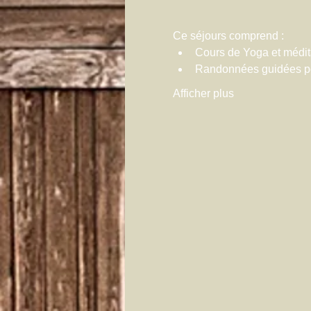
Ce séjours comprend :
Cours de Yoga et médit
Randonnées guidées pou
Afficher plus