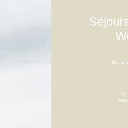
Séjours
We
Du vendr
Le 
possi