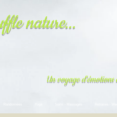
ffle nature...
Un voyage d'émotions 
Randonnées
Yoga
Soins - Massages
Retraites - We