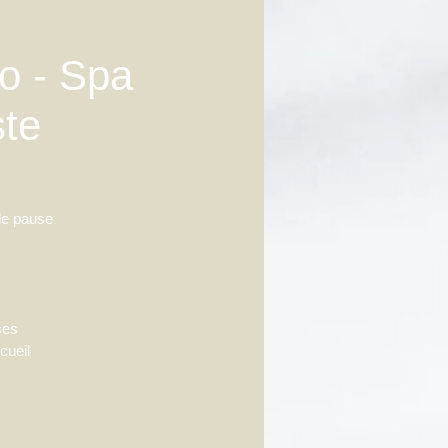
do - Spa
ste
de pause
ses
cueil