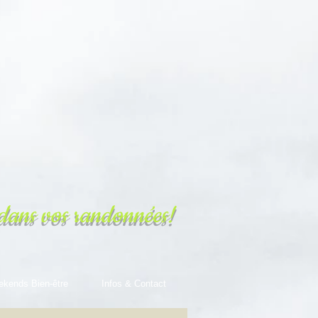
dans vos randonnées!
ekends Bien-être
Infos & Contact