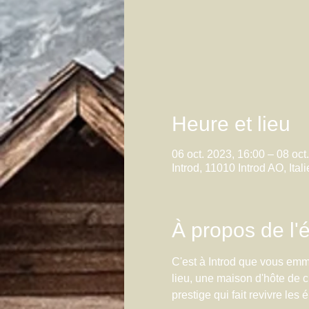
Heure et lieu
06 oct. 2023, 16:00 – 08 oct
Introd, 11010 Introd AO, Itali
À propos de l
C'est à Introd que vous emm
lieu, une maison d'hôte de 
prestige qui fait revivre le