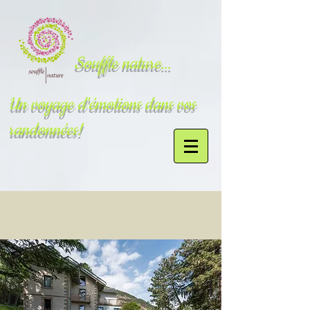
Souffle nature...
Un voyage d'émotions dans vos
randonnées!