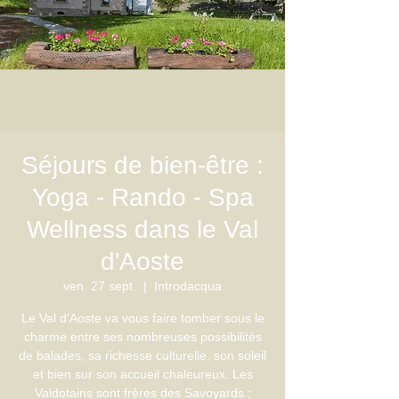
Séjours de bien-être :
Yoga - Rando - Spa
Wellness dans le Val
d'Aoste
ven. 27 sept.
  |  
Introdacqua
Le Val d'Aoste va vous faire tomber sous le
charme entre ses nombreuses possibilités
de balades, sa richesse culturelle, son soleil
et bien sur son accueil chaleureux. Les
Valdotains sont frères des Savoyards ;