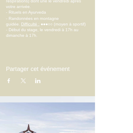
respirations) dont une le vendredi après
votre arrivée.
- Rituels en Ayurveda
- Randonnées en montagne
guidée.
Difficulté :
●●●○○ (moyen à sportif)
- Début du stage, le vendredi à 17h au
dimanche à 17h.
Au pied du barrage d'Emosson, notre lieu
de séjour nous promet de belles
randonnées et rien que de venir découvrir
Partager cet événement
le barrage et ses montagnes environnante
est un voyage en soi !
Prix:
450.- frs / personne (chambre double)
(à payer par Twint ou par versement pour
valider votre inscription)