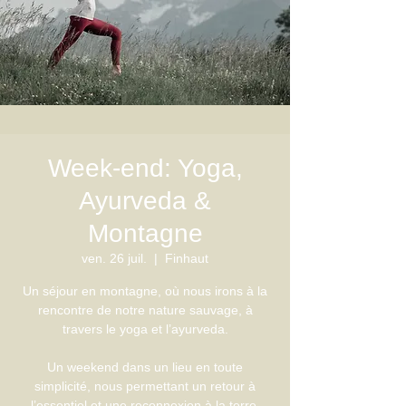
Week-end: Yoga,
Ayurveda &
Montagne
ven. 26 juil.
  |  
Finhaut
Un séjour en montagne, où nous irons à la
rencontre de notre nature sauvage, à
travers le yoga et l’ayurveda.
Un weekend dans un lieu en toute
simplicité, nous permettant un retour à
l’essentiel et une reconnexion à la terre.