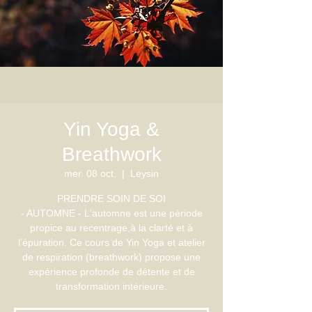
Yin Yoga &
Breathwork
mer. 08 oct.
  |  
Leysin
PRENDRE SOIN DE SOI
- AUTOMNE - L'automne est une période
propice au recentrage,à la clarté et à
l’épuration. Ce cours de Yin Yoga et atelier
de respiration (breathwork) propose une
expérience profonde de détente et de
transformation intérieure.