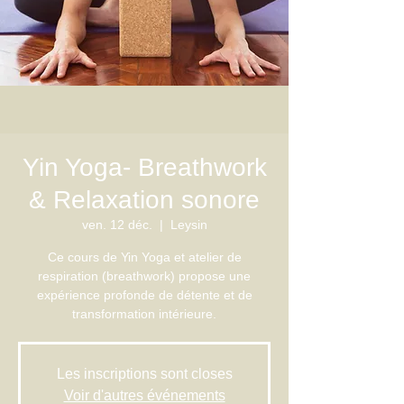
Yin Yoga- Breathwork
& Relaxation sonore
ven. 12 déc.
  |  
Leysin
Ce cours de Yin Yoga et atelier de
respiration (breathwork) propose une
expérience profonde de détente et de
transformation intérieure.
Les inscriptions sont closes
Voir d'autres événements