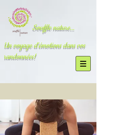
Souffle nature...
Un voyage d'émotions dans vos
randonnées!