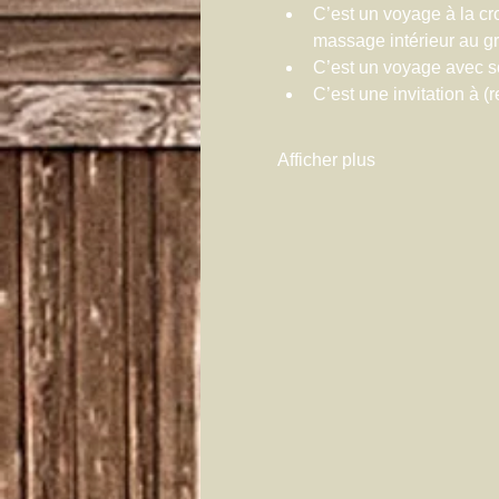
C’est un voyage à la cr
massage intérieur au g
C’est un voyage avec s
C’est une invitation à (
Afficher plus