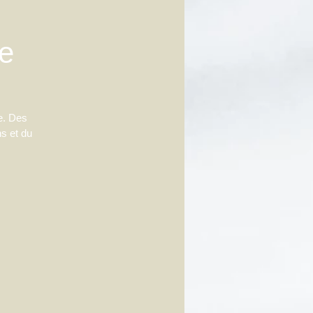
e
e. Des
s et du