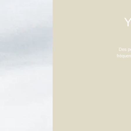
Y
Des po
fréquen