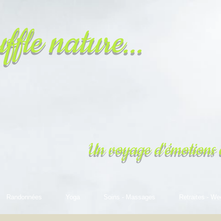
ffle nature...
Un voyage d'émotions 
Randonnées
Yoga
Soins - Massages
Retraites - We