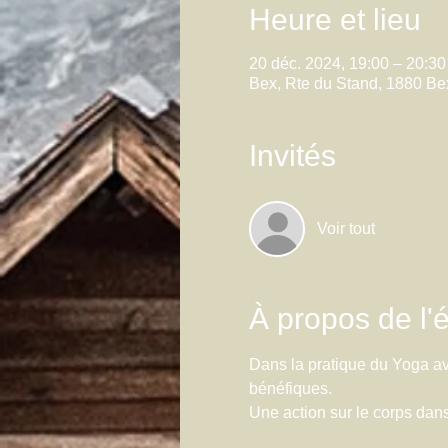
Heure et lieu
20 déc. 2024, 19:00 – 20:30
Bex, Rte du Stand, 1880 Be
Invités
Voir tout
À propos de l
Dans la pratique du Yoga ave
bénéfiques.
Une action sur le corps dans