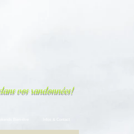
dans vos randonnées!
ekends Bien-être
Infos & Contact