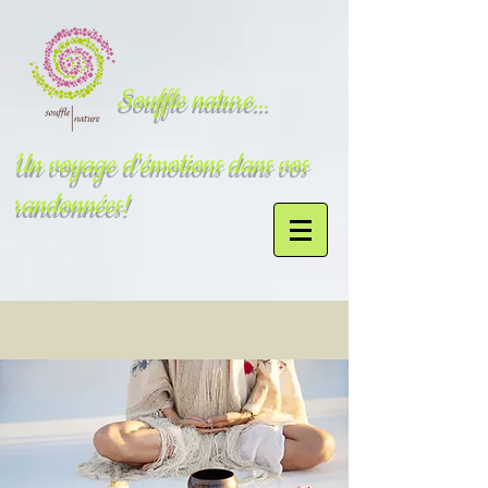
Souffle nature...
Un voyage d'émotions dans vos
randonnées!