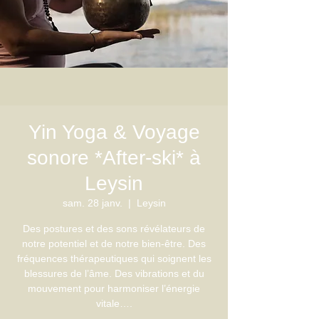
Yin Yoga & Voyage
sonore *After-ski* à
Leysin
sam. 28 janv.
  |  
Leysin
Des postures et des sons révélateurs de
notre potentiel et de notre bien-être. Des
fréquences thérapeutiques qui soignent les
blessures de l’âme. Des vibrations et du
mouvement pour harmoniser l’énergie
vitale….