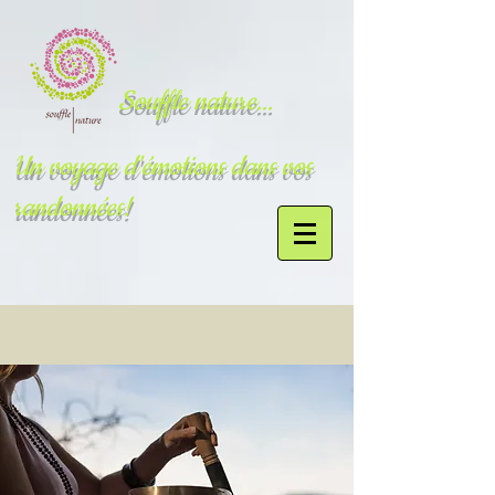
Souffle nature...
Un voyage d'émotions dans vos
randonnées!