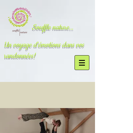
Souffle nature...
Un voyage d'émotions dans vos
randonnées!