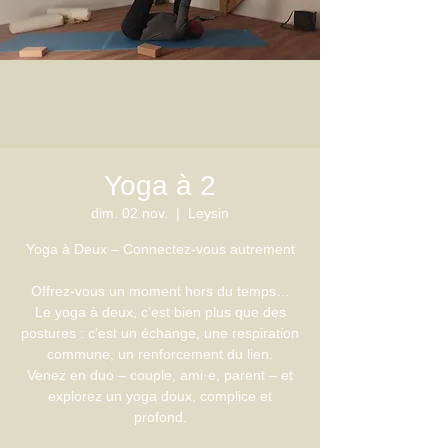
Yoga à 2
dim. 02 nov.
  |  
Leysin
Yoga à Deux – Connectez-vous autrement
Offrez-vous un moment hors du temps…
Le yoga à deux, c’est bien plus que des
postures : c’est un échange, une respiration
commune, un renforcement du lien.
Venez en duo – couple, ami·e, parent – et
explorez un yoga doux, complice et
profond.