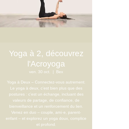
Yoga à 2, découvrez
l'Acroyoga
ven. 30 oct.
  |  
Bex
Yoga à Deux – Connectez-vous autrement.
Le yoga à deux, c’est bien plus que des
postures : c’est un échange, incluant des
valeurs de partage, de confiance, de
bienveillance et un renforcement du lien.
Venez en duo – couple, ami·e, parent-
enfant – et explorez un yoga doux, complice
et profond.