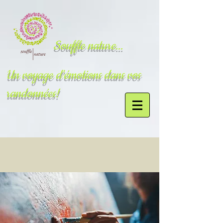
Souffle nature...
Un voyage d'émotions dans vos
randonnées!