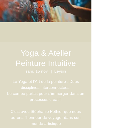
Yoga & Atelier
Peinture Intuitive
sam. 15 nov.
  |  
Leysin
Le Yoga et l’Art de la peinture : Deux
disciplines interconnectées.
Le combo parfait pour s’immerger dans un
processus créatif.
C'est avec Stéphanie Pothier que nous
aurons l'honneur de voyager dans son
monde artistique