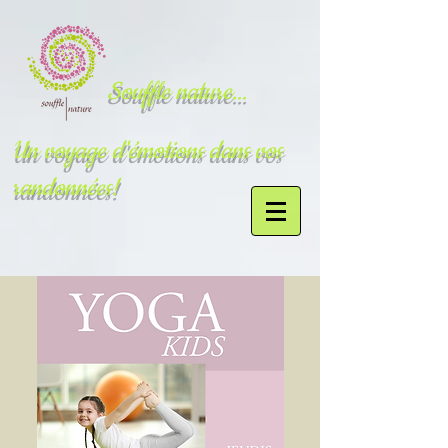
Souffle nature...
Un voyage d'émotions dans vos
randonnées!