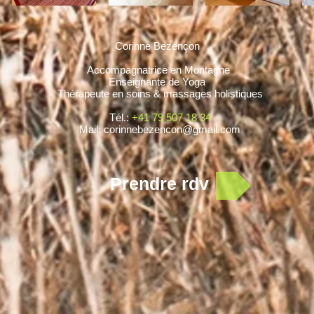
Corinne Bezençon
Accompagnatrice en Montagne
Enseignante de Yoga
Thérapeute en soins & massages holistiques
Tél.:
+41 79 507 18 34
M
ail:
corinnebezencon@gmail.com
Prendre rdv