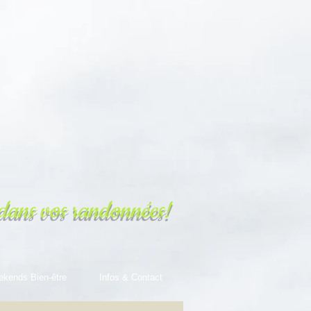
dans vos randonnées!
ekends Bien-être
Infos & Contact