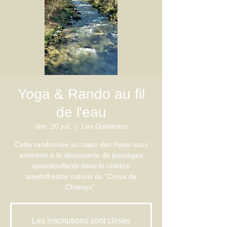
Yoga & Rando au fil
de l'eau
dim. 20 juil.
  |  
Les Diablerets
Cette randonnée au cœur des Alpes vous
emmène à la découverte de paysages
époustouflants dans le célèbre
amphithéâtre naturel du "Creux de
Champs".
Les inscriptions sont closes