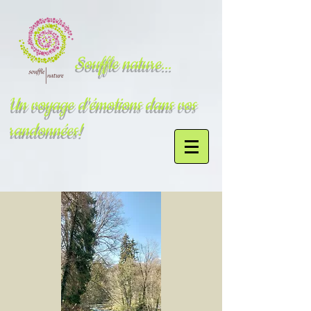
Souffle nature...
Un voyage d'émotions dans vos
randonnées!