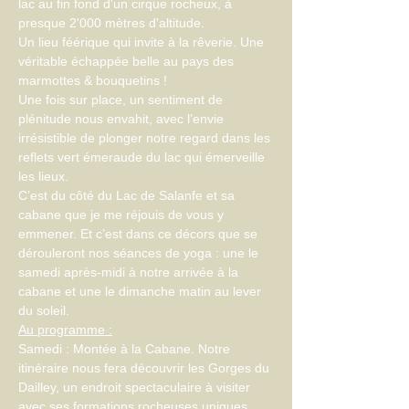
lac au fin fond d'un cirque rocheux, à 
presque 2'000 mètres d'altitude.
Un lieu féérique qui invite à la rêverie. Une 
véritable échappée belle au pays des 
marmottes & bouquetins ! 
Une fois sur place, un sentiment de 
plénitude nous envahit, avec l’envie 
irrésistible de plonger notre regard dans les 
reflets vert émeraude du lac qui émerveille 
les lieux.
C’est du côté du Lac de Salanfe et sa 
cabane que je me réjouis de vous y 
emmener. Et c’est dans ce décors que se 
dérouleront nos séances de yoga : une le 
samedi après-midi à notre arrivée à la 
cabane et une le dimanche matin au lever 
du soleil. 
Au programme :
Samedi : Montée à la Cabane. Notre 
itinéraire nous fera découvrir les Gorges du 
Dailley, un endroit spectaculaire à visiter 
avec ses formations rocheuses uniques.