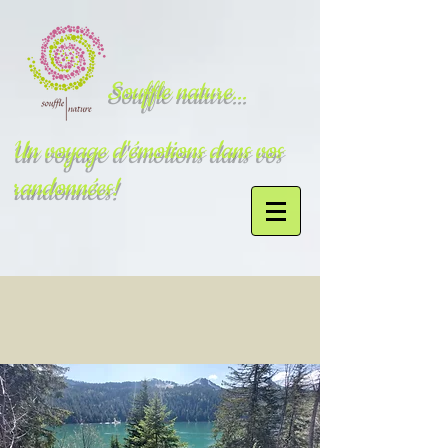
Souffle nature...
Un voyage d'émotions dans vos
randonnées!