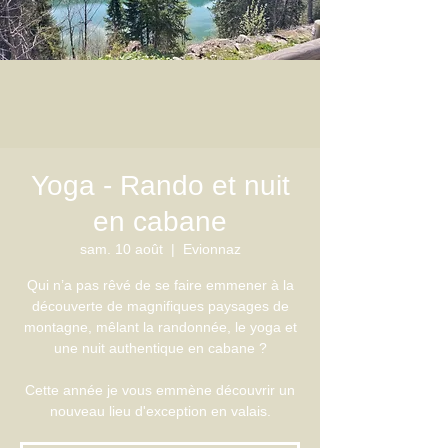
Yoga - Rando et nuit
en cabane
sam. 10 août
  |  
Evionnaz
Qui n’a pas rêvé de se faire emmener à la
découverte de magnifiques paysages de
montagne, mêlant la randonnée, le yoga et
une nuit authentique en cabane ?
Cette année je vous emmène découvrir un
nouveau lieu d'exception en valais.