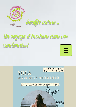
Souffle nature...
Un voyage d'émotions dans vos
randonnées!