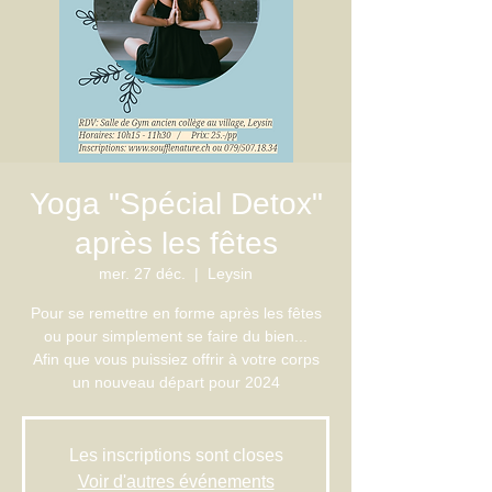
Yoga "Spécial Detox"
après les fêtes
mer. 27 déc.
  |  
Leysin
Pour se remettre en forme après les fêtes
ou pour simplement se faire du bien...
Afin que vous puissiez offrir à votre corps
un nouveau départ pour 2024
Les inscriptions sont closes
Voir d'autres événements