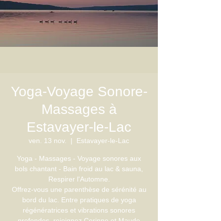
Yoga-Voyage Sonore-
Massages à
Estavayer-le-Lac
ven. 13 nov.
  |  
Estavayer-le-Lac
Yoga - Massages - Voyage sonores aux
bols chantant - Bain froid au lac & sauna,
Respirer l'Automne.
Offrez-vous une parenthèse de sérénité au
bord du lac. Entre pratiques de yoga
régénératrices et vibrations sonores
profondes, rejoignez Corinne et Maude