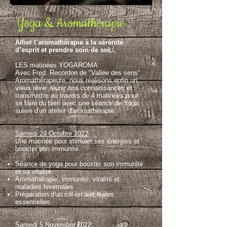
Yoga & Aromathérapie :
Allier l’aromathérapie à la sérénité
d’esprit et prendre soin de soi...
LES matinées YOGAROMA
Avec Fred. Recordon de "Vallée des sens"
Aromathérapeute, nous réalisons enfin un
vieux rêve: réunir nos connaissances et
transmettre au travers de 4 matinées pour
se faire du bien avec une séance de Yoga
suivie d'un atelier d'aromathérapie:
Samedi 29 Octobre 2022
Une matinée pour stimuler ses énergies et
booster son immunité.
Séance de yoga pour booster son immunité
et sa vitalité
Aromathérapie, immunité, vitalité et
maladies hivernales
Préparation d'un roll-on aux huiles
essentielles
Samedi 5 Novembre 2022