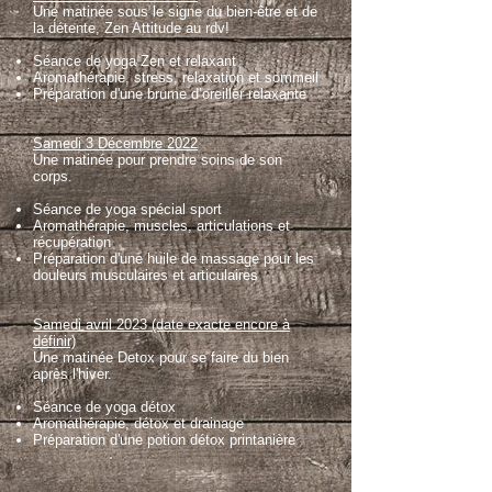
Une matinée sous le signe du bien-être et de
la détente, Zen Attitude au rdv!
Séance de yoga Zen et relaxant
Aromathérapie, stress, relaxation et sommeil
Préparation d'une brume d’oreiller relaxante
Samedi 3 Décembre 2022
Une matinée pour prendre soins de son
corps.
Séance de yoga spécial sport
Aromathérapie, muscles, articulations et
récupération
Préparation d'une huile de massage pour les
douleurs musculaires et articulaires
Samedi avril 2023 (date exacte encore à
définir)
Une matinée Detox pour se faire du bien
après l'hiver
.
Séance de yoga détox
Aromathérapie, détox et drainage
Préparation d'une potion détox printanière