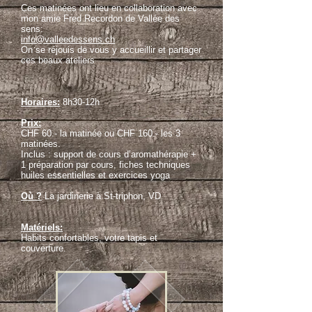
Ces matinées ont lieu en collaboration avec
mon amie Fred Recordon de Vallée des
sens:
info@valleedessens.ch
On se réjouis de vous y accueillir et partager
ces beaux ateliers
Horaires:
8h30-12h
Prix:
CHF 60.- la matinée ou CHF 160.- les 3
matinées.
Inclus : support de cours d’aromathérapie +
1 préparation par cours, fiches techniques
huiles essentielles et exercices yoga
Où ?
La jardinerie à St-triphon, VD
Matériels:
Habits confortables, votre tapis et
couverture.