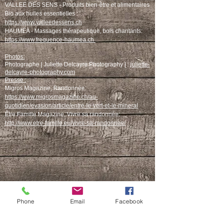
VALLEE DES SENS -
Produits bien-être et alimentaires
Bio aux huiles essentielles :
https://www.valleedessens.ch
HAUMEA - Massages thérapeutique, bols chantants:
https://www.frequence-haumea.ch
Photos:
Photographe | Juliette Delcayre Photography | :
juliette-
delcayre-photography.com
Presse :
Migros Magazine, Randonnée:
https://www.migrosmagazine.ch/au-
quotidien/evasion/article/entre-le-vert-et-le-mineral
Être Famille Magazine, Vivre sa randonnée:
http://www.etre-famille.eu/vivre-sa-randonnee/
Phone
Email
Facebook