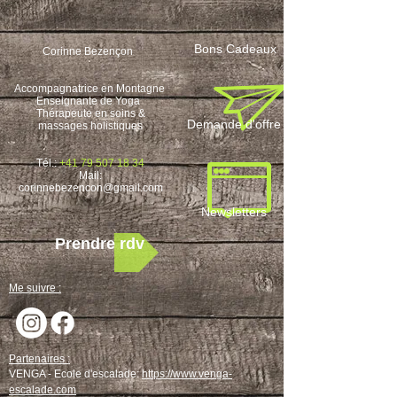
Bons Cadeaux
Corinne Bezençon
Accompagnatrice en Montagne
Enseignante de Yoga
Thérapeute en soins &
Demande d'offre
massages holistiques
Tél.:
+41 79 507 18 34
M
ail:
corinnebezencon@gmail.com
Newsletters
Prendre rdv
Me suivre :
Partenaires :
VENGA - Ecole d'escalade:
https://www.venga-
escalade.com